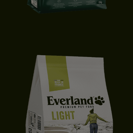
CROQUETTES CHIEN ADULTE | MOYENNE & GRANDE TAILLE | CANARD