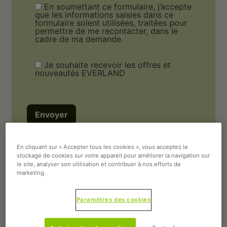
En soumettant ce formulaire, j’accepte
que les informations saisies dans ce
formulaire soient utilisées, traitées pour
permettre de me recontacter, dans le
cadre de ma demande.
Je souhaite recevoir les offres et
nouveautés EVERLAND
En cliquant sur « Accepter tous les cookies », vous acceptez le
stockage de cookies sur votre appareil pour améliorer la navigation sur
le site, analyser son utilisation et contribuer à nos efforts de
Retrouvez ci-dessous les
marketing.
questions les plus fréquemment
Paramètres des cookies
posées par nos visiteurs.