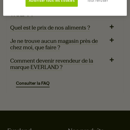
Autoriser tous les cookies
Tout refuser
Où trouver nos aliments EVERLAND &
WOLPY ?
Quel est le prix de nos aliments ?
Je ne trouve aucun magasin près de
chez moi, que faire ?
Comment devenir revendeur de la
marque EVERLAND ?
Consulter la FAQ