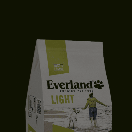
CROQUETTES CHIEN ADULTE | MOYENNE & GRANDE TAILLE | CANARD