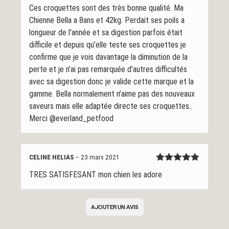
Note
5
sur
Ces croquettes sont des très bonne qualité. Ma
5
Chienne Bella a 8ans et 42kg. Perdait ses poils a
longueur de l’année et sa digestion parfois était
difficile et depuis qu’elle teste ses croquettes je
confirme que je vois davantage la diminution de la
perte et je n’ai pas remarquée d’autres difficultés
avec sa digestion donc je valide cette marque et la
gamme. Bella normalement n’aime pas des nouveaux
saveurs mais elle adaptée directe ses croquettes..
Merci @everland_petfood
CELINE HELIAS
–
23 mars 2021
Note
5
sur
TRES SATISFESANT mon chien les adore
5
AJOUTER UN AVIS