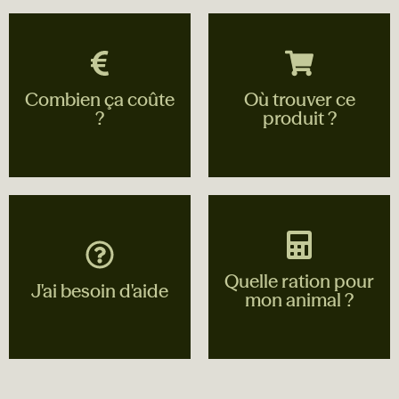
Combien ça coûte
Où trouver ce
?
produit ?
Contactez le
Trouvez le magasin le
magasin de plus
plus proche de chez
proche de chez vous
vous
Quelle ration pour
Voir les
Voir les
J'ai besoin d'aide
magasins
magasins
mon animal ?