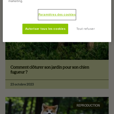
marketing.
Paramètres des cookies
Autoriser tous les cookies
Tout refuser
Comment clôturer son jardin pour son chien
fugueur ?
23 octobre 2023
REPRODUCTION