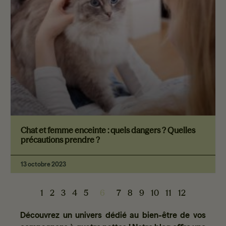
Chat et femme enceinte : quels dangers ? Quelles
précautions prendre ?
13 octobre 2023
1
2
3
4
5
6
7
8
9
10
11
12
Découvrez un univers dédié au bien-être de vos