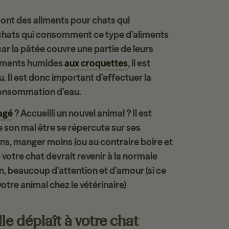
sont des aliments pour chats qui
 chats qui consomment ce type d’aliments
r la pâtée couvre une partie de leurs
iments humides
aux croquettes
, il est
u. Il est donc important d’effectuer la
 consommation d’eau.
agé
? Accueilli un nouvel animal ? Il est
e son mal être se répercute sur ses
ns, manger moins (ou au contraire boire et
tre chat devrait revenir à la normale
n,
beaucoup d’attention
et d’amour (si ce
otre animal chez le vétérinaire)
e déplaît à votre chat