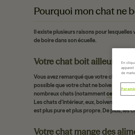
Pourquoi mon chat ne bo
Il existe plusieurs raisons pour lesquelles
de boire
dans son écuelle.
Votre chat boit ailleurs
En cliqu
appareil 
de marke
Vous avez remarqué que votre chat ne touc
possible que votre chat ne boive pas assez…
Paramè
nombreux chats (notamment
ceux qui so
Les chats d’intérieur, eux, boivent souvent
est plus pure et plus propre. De plus, les c
Votre chat mange des ali