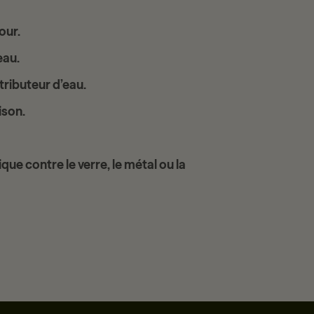
our.
eau.
tributeur d’eau.
ison.
ique contre le verre, le métal ou la