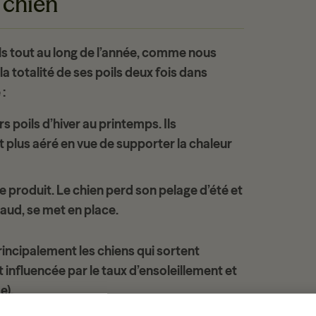
 chien
ls
tout au long de l’année
, comme nous
a totalité de ses poils deux fois dans
e
:
rs poils d’hiver au printemps. Ils
 plus aéré en vue de supporter la chaleur
e produit. Le chien perd son pelage d’été et
chaud, se met en place.
incipalement les chiens qui sortent
est influencée par le taux d’ensoleillement et
e).