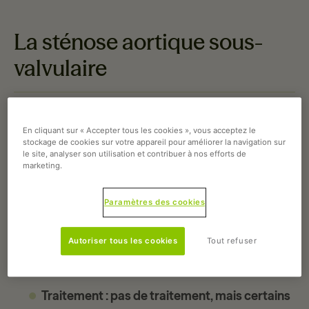
La sténose aortique sous-
valvulaire
Cette maladie est causée par une
malformation
En cliquant sur « Accepter tous les cookies », vous acceptez le
cardiaque
. Elle est très répandue chez les Golden
stockage de cookies sur votre appareil pour améliorer la navigation sur
Retrievers. Un gros vaisseau partant du coeur se
le site, analyser son utilisation et contribuer à nos efforts de
marketing.
rétrécit et empêche la bonne circulation du sang
dans l’organisme.
Paramètres des cookies
Symptômes
: fatigue à l’effort, perte de
connaissance.
Autoriser tous les cookies
Tout refuser
Conséquences
: crise cardiaque.
Traitement
: pas de traitement, mais certains