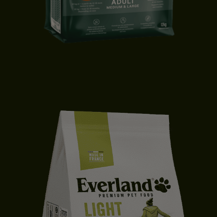
CROQUETTES CHIEN ADULTE | MOYENNE & GRANDE TAILLE | CANARD