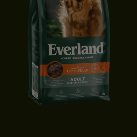
CROQUETTES CHIEN ADULTE | MOYENNE & GRANDE TAILLE | CANARD