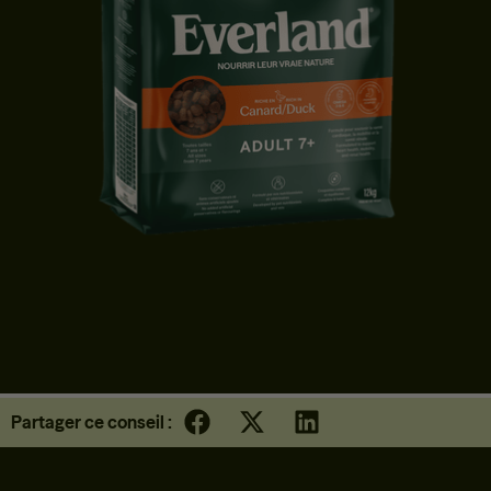
CROQUETTES CHIEN 7+ | TOUTES TAILLES | CANARD
Partager ce conseil :