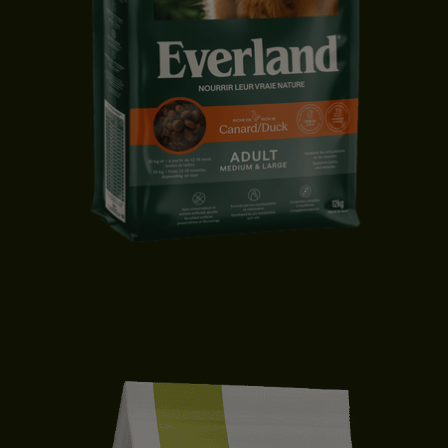
CROQUETTES CHIEN ADULTE | MOYENNE & GRANDE TAILLE | CANARD