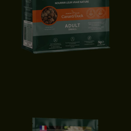
CROQUETTES CHIEN ADULTE | PETITE TAILLE | CANARD