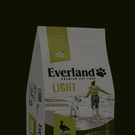
CROQUETTES CHIEN ADULTE | MOYENNE & GRANDE TAILLE | CANARD