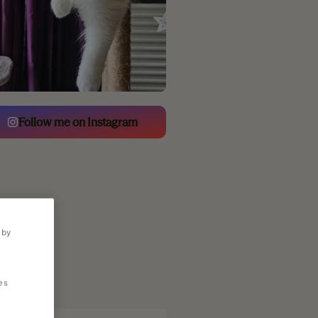
Follow me on Instagram
 by
es