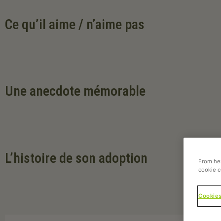
Témoignage de Caroline, sa propriétaire.
Ce qu’il aime / n’aime pas
Mange de tout, goûte de tout même les bananes. Joue au foot avec de
autant qu’avec son plumeau pour attraper son oiseau. Il aime aussi ou
dessus tout il adore les câlins (en faire et en recevoir).
Une anecdote mémorable
Usher adooooore l’eau au point qu’il a déjà sauté dans mon bain avant mo
étalant. Il me suit partout et parle beaucoup. Il se fait très bien com
qu’il cherche et trouve toujours.
L’histoire de son adoption
From her
cookie c
Il est arrivé après une attente interminable de 3 mois avec son “frèr
était trop prégnant pour la famille et avons décidé d’adopter deux lo
Cookies