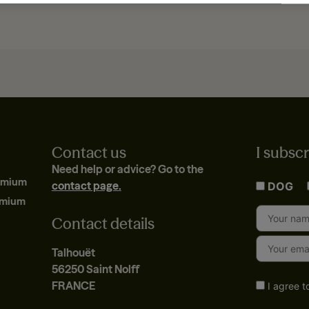
Contact us
I subscr
Need help or advice? Go to the
emium
contact page.
DOG
emium
Contact details
Talhouët
56250 Saint Nolff
FRANCE
I agree t