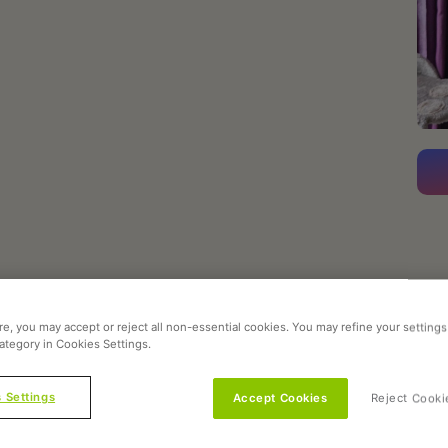
s crayons, des magnets sur le frigo et des boules d’aluminium
vrir les cadeaux de Noël au pied du sapin AVANT Noël ! Mais par
i ! Et chaque jour il essaie d’ouvrir le robinet du lavabo en s’y
prendre. Il joue aussi beaucoup à “coucou beuh” avec les enfants
e, you may accept or reject all non-essential cookies. You may refine your settings
ategory in Cookies Settings.
e”, Udson. Après le décès de notre précédent chat, le manque
ulous qui aujourd’hui nous comblent d’amour et de douceur.
 Settings
Accept Cookies
Reject Cooki