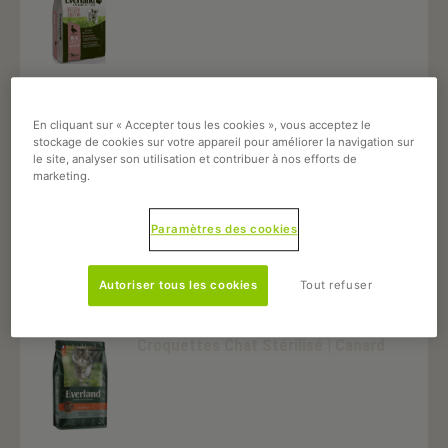
Croquettes Chat Adulte | Canard
En cliquant sur « Accepter tous les cookies », vous acceptez le
stockage de cookies sur votre appareil pour améliorer la navigation sur
le site, analyser son utilisation et contribuer à nos efforts de
marketing.
Croquettes Chat Adulte | Saumon
Paramètres des cookies
Autoriser tous les cookies
Tout refuser
Croquettes Chat Stérilisé | Canard