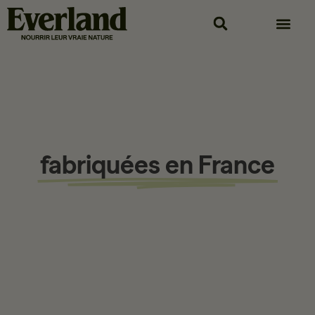
Croquettes Premium pour
chiens et chats
fabriquées en France
Vous êtes l’heureux propriétaire d’un chien ou d’un chat ? Vous
souhaitez leur offrir la meilleure alimentation, pour qu’ils se sentent
bien dans leurs pattes. Vous avez le choix entre la gamme
EVERLAND Premium offrant un panel de 11 sacs de croquettes
pour chiens & chats et la gamme WOLPY composée de 5 sacs de
croquettes économiques pour chiens.