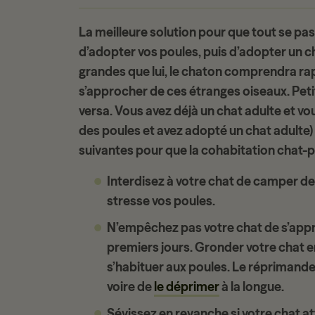
La meilleure solution pour que tout se pas
d’adopter vos poules, puis d’adopter un 
grandes que lui, le chaton comprendra ra
s’approcher de ces étranges oiseaux. Petit à
versa. Vous avez déjà un chat adulte et vou
des poules et avez adopté un chat adulte)
suivantes pour que la
cohabitation chat-
Interdisez à votre chat de
camper dev
stresse vos poules.
N’empêchez pas votre chat de s’appro
premiers jours.
Gronder votre chat
e
s’habituer aux poules. Le réprimander s
voire de
le déprimer
à la longue.
Sévissez en revanche si votre
chat at