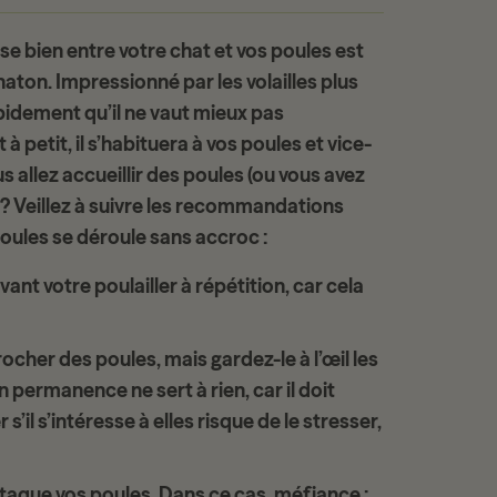
se bien entre votre chat et vos poules est
chaton. Impressionné par les
volailles
plus
pidement qu’il ne vaut mieux pas
 petit, il s’habituera à vos poules et vice-
s allez accueillir des poules (ou vous avez
 ? Veillez à suivre les recommandations
poules
se déroule sans accroc :
ant votre poulailler
à répétition, car cela
cher des poules, mais gardez-le à l’œil les
n permanence ne sert à rien, car il doit
’il s’intéresse à elles risque de le stresser,
taque vos poules
. Dans ce cas, méfiance :