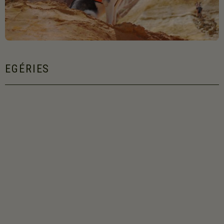
EGÉRIES
Découvrez Malya, la
nouvelle égérie Chien
EVERLAND 2019 !
Nouvelle année, nouvelle égérie. En 2019, c’est Malya qui a été élue
chienne égérie EVERLAND 2019. Malya est un Husky née le 16
décembre 2016. Elle vient d’un Elevage proche de Strasbourg en
Alsace et est issue d’une portée de 5 chiots dont elle est la seule