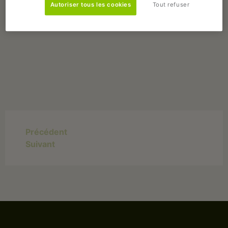
permettent de :⁣
Autoriser tous les cookies
Tout refuser
⁣- contribuer à la satiété par un apport de fibres ciblées⁣
– participer à la régulation du transit digestif par l’apport de fructo-
oligosaccharides (FOS)⁣
– favoriser la conversion des graisses en énergie par l’ajout de L-
carnitine⁣
Précédent
Suivant